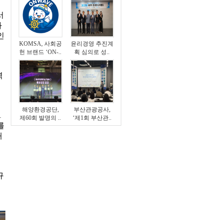
서
와
인
KOMSA, 사회공
윤리경영 추진계
헌 브랜드 ‘ON-..
획 심의로 성..
력
해양환경공단,
부산관광공사,
1
제60회 발명의 ..
‘제1회 부산관..
를
내
벤
규