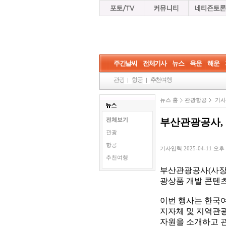
주간날씨
전체기사
뉴스
육운
해운
관광
항공
추천여행
뉴스 홈
관광항공
기사
부산관광공사,
전체보기
관광
항공
기사입력 2025-04-11 오후 3:
추천여행
부산관광공사(사장 
광상품 개발 콘텐츠
이번 행사는 한국
지자체 및 지역관광조
자원을 소개하고 